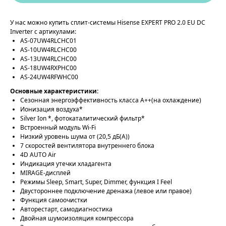
У нас можно купить сплит-системы Hisense EXPERT PRO 2.0 EU DC
Inverter с артикулами:
AS-07UW4RLCHC01
AS-10UW4RLCHC00
AS-13UW4RLCHC00
AS-18UW4RXPHC00
AS-24UW4RFWHC00
Основные характеристики:
Сезонная энергоэффективность класса А++(на охлаждение)
Ионизация воздуха*
Silver Ion *, фотокаталитический фильтр*
Встроенный модуль Wi-Fi
Низкий уровень шума от (20,5 дБ(А))
7 скоростей вентилятора внутреннего блока
4D AUTO Air
Индикация утечки хладагента
MIRAGE-дисплей
Режимы Sleep, Smart, Super, Dimmer, функция I Feel
Двустороннее подключение дренажа (левое или правое)
Функция самоочистки
Авторестарт, самодиагностика
Двойная шумоизоляция компрессора