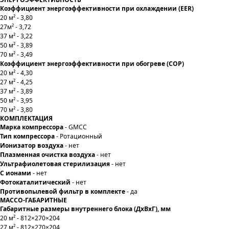
Коэффициент энергоэффективности при охлаждении (EER)
20 м² - 3,80
27м² - 3,72
37 м² - 3,22
50 м² - 3,89
70 м² - 3,49
Коэффициент энергоэффективности при обогреве (COP)
20 м² - 4,30
27 м² - 4,25
37 м² - 3,89
50 м² - 3,95
70 м² - 3,80
КОМПЛЕКТАЦИЯ
Марка компрессора
- GMCC
Тип компрессора
- Ротационный
Ионизатор воздуха
- нет
Плазменная очистка воздуха
- нет
Ультрафиолетовая стерилизация
- нет
С ионами
- нет
Фотокаталитический
- нет
Противопылевой фильтр в комплекте
- да
МАССО-ГАБАРИТНЫЕ
Габаритные размеры внутреннего блока (ДхВхГ), мм
20 м² - 812×270×204
27 м² - 812×270×204