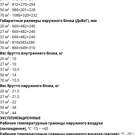
37 м² - 812×270×204
50 м² - 986×301×228
70 м² - 1086×320×232
Габаритные размеры наружного блока (ДхВхГ), мм
20 м² - 660×482×240
27 м² - 660×482×240
37 м² - 660×482×240
50 м² - 810x585x280
70 м² - 860×649×310
Вес брутто внутреннего блока, кг
20 м² - 10
27 м² - 10
37 м² - 10.5
50 м² - 14
70 м² - 15.5
Вес брутто наружного блока, кг
20 м² - 21.5
27 м² - 21.5
37 м² - 22
50 м² - 34
70 м² - 44
ЭКСПЛУАТАЦИОННЫЕ
Рабочие температурные границы наружного воздуха
(охлаждение),
°C -15 ~ +45
Рабочие температурные границы наружного воздуха (нагрев),
°C -20 ~