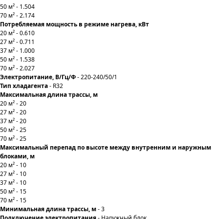
50 м² - 1.504
70 м² - 2.174
Потребляемая мощность в режиме нагрева, кВт
20 м² - 0.610
27 м² - 0.711
37 м² - 1.000
50 м² - 1.538
70 м² - 2.027
Электропитание, В/Гц/Ф
- 220-240/50/1
Тип хладагента
- R32
Максимальная длина трассы, м
20 м² - 20
27 м² - 20
37 м² - 20
50 м² - 25
70 м² - 25
Максимальный перепад по высоте между внутренним и наружным
блоками, м
20 м² - 10
27 м² - 10
37 м² - 10
50 м² - 15
70 м² - 15
Минимальная длина трассы, м
- 3
Подключение электропитания
- Наружный блок