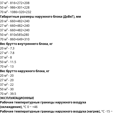
37 м² - 816×272×208
50 м² - 986×301×228
70 м² - 1086×320×232
Габаритные размеры наружного блока (ДхВхГ), мм
20 м² - 660×482×240
27 м² - 660×482×240
37 м² - 660×482×240
50 м² - 810x585x280
70 м² - 860×649×310
Вес брутто внутреннего блока, кг
20 м² - 7.3
27 м² - 7.8
37 м² - 8
50 м² - 11.5
70 м² - 13
Вес брутто наружного блока, кг
20 м² - 20
27 м² - 20
37 м² - 22
50 м² - 30
70 м² - 39.5
ЭКСПЛУАТАЦИОННЫЕ
Рабочие температурные границы наружного воздуха
(охлаждение),
°C 0 ~ +46
Рабочие температурные границы наружного воздуха (нагрев),
°C -15 ~