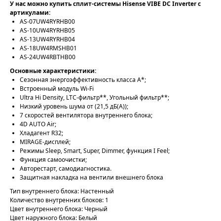
У нас можно купить сплит-системы Hisense VIBE DC Inverter с
артикулами:
AS-07UW4RYRHB00
AS-10UW4RYRHB05
AS-13UW4RYRHB04
AS-18UW4RMSHB01
AS-24UW4RBTHB00
Основные характеристики:
Сезонная энергоэффективность класса А*;
Встроенный модуль Wi-Fi
Ultra Hi Density, LTC-фильтр**, Угольный фильтр**;
Низкий уровень шума от (21,5 дБ(А));
7 скоростей вентилятора внутреннего блока;
4D AUTO Air;
Хладагент R32;
MIRAGE-дисплей;
Режимы Sleep, Smart, Super, Dimmer, функция I Feel;
Функция самоочистки;
Авторестарт, самодиагностика.
Защитная накладка на вентили внешнего блока
Тип внутреннего блока: Настенный
Количество внутренних блоков: 1
Цвет внутреннего блока: Черный
Цвет наружного блока: Белый