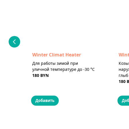
Winter Climat Heater
Wint
Для работы зимой при
Козы
уличной температуре до -30 °C
нару
180 BYN
глыб
180 
Добавить
Доб