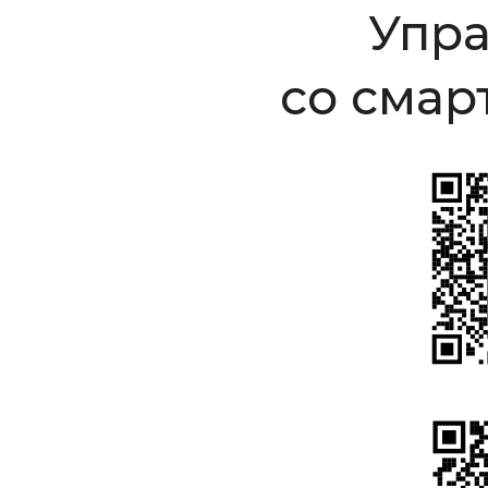
Упр
со смар