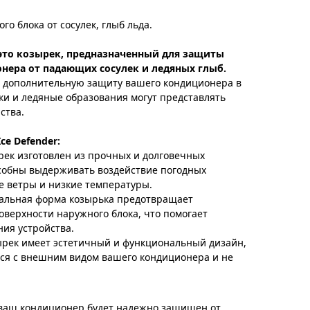
о блока от сосулек, глыб льда.
 - это козырек, предназначенный для защиты
нера от падающих сосулек и ледяных глыб.
т дополнительную защиту вашего кондиционера в
ьки и ледяные образования могут представлять
ства.
ce Defender:
ек изготовлен из прочных и долговечных
собны выдерживать воздействие погодных
е ветры и низкие температуры.
иальная форма козырька предотвращает
оверхности наружного блока, что помогает
ия устройства.
рек имеет эстетичный и функциональный дизайн,
ся с внешним видом вашего кондиционера и не
er ваш кондиционер будет надежно защищен от