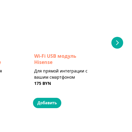
Wi-Fi USB модуль
Win
e
Hisense
Def
я
Для прямой интеграции с
От п
вашим смартфоном
если
175 BYN
этаж
от 2
Добавить
До