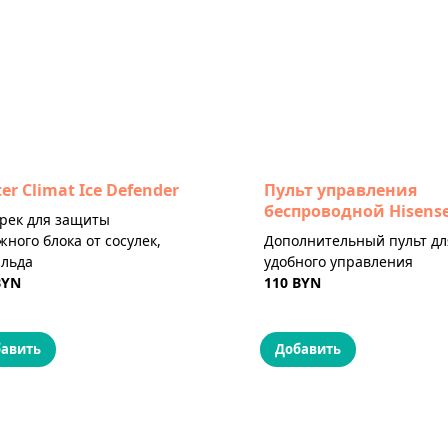
er Climat Ice Defender
Пульт управления
беспроводной Hisens
рек для защиты
жного блока от сосулек,
Дополнительный пульт дл
 льда
удобного управления
BYN
110 BYN
авить
Добавить