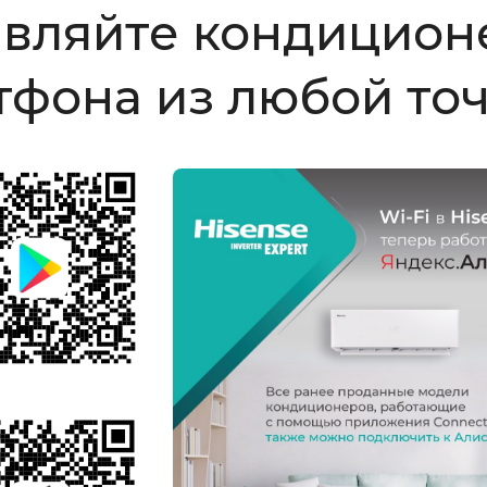
авляйте кондицион
тфона из любой то