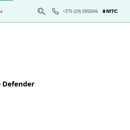
ы
+375 (29) 5955596
e Defender