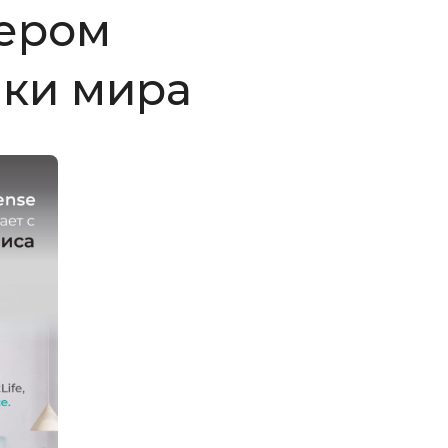
ером
чки мира