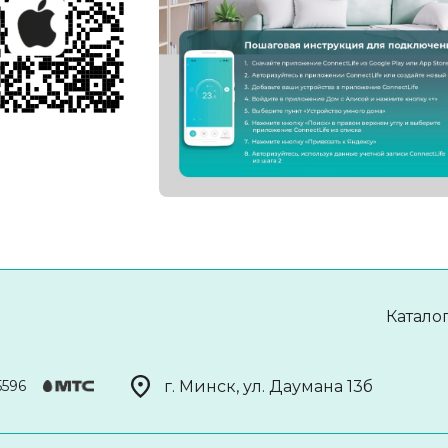
Катало
г. Минск, ул. Даумана 13б
5596