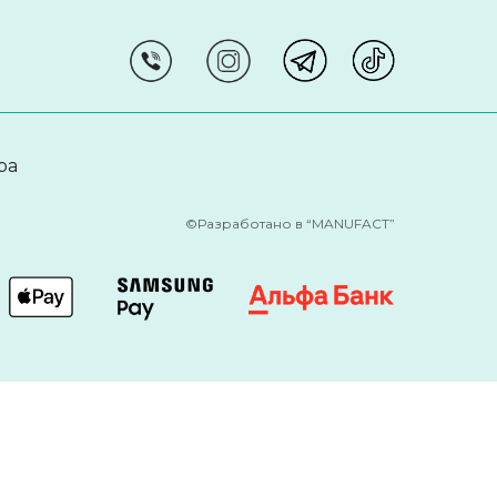
ра
©Разработано в “MANUFACT”
льевича, действующего на основании Устава. Юридический
НП 193511390, р/с : BY87ALFA 3012 2C89 0700 1027 0000 Банк:
511390. Выдан Мингорисполкомом города Минска.