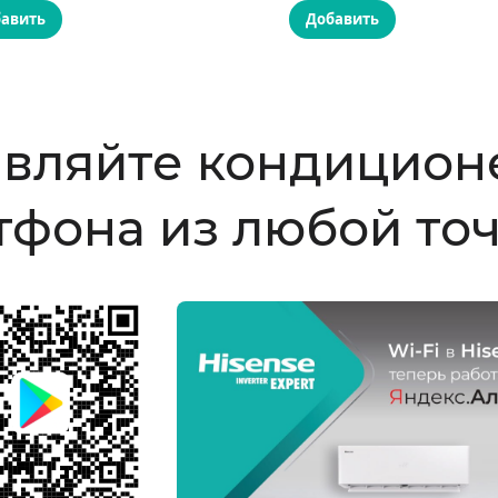
авить
Добавить
авляйте кондицион
тфона из любой то