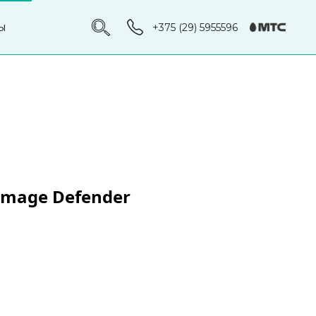
ы
+375 (29) 5955596
amage Defender