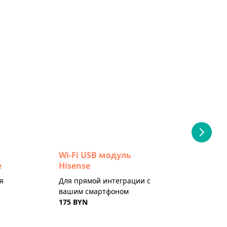
Wi-Fi USB модуль
Win
e
Hisense
Def
я
Для прямой интеграции с
От п
вашим смартфоном
если
175 BYN
этаж
от 2