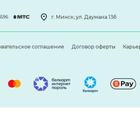
г. Минск, ул. Даумана 13б
5596
овательское соглашение
Договор оферты
Карье
интертех» (ООО «Винтертех») в лице Директора Толстенкова Евгения Вита
 ул. Даумана 13б,оф-7. е-mail: Info@winterteh.by. Телефон: +375447505343. У
ва, 43-47 БИК ALFABY2X.
ого лица
ООО "Винтертех" от 1 декабря 2022г. Регистрационный номер 193