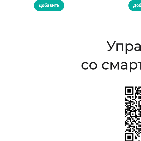
Добавить
Доб
Упр
со смар