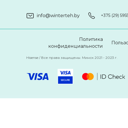
info@winterteh.by
+375 (29) 595
Политика
Польз
конфиденциальности
Hisense / Все права защищены. Минск 2021 - 2023 г.
Реквизиты: Общество с ограниченной ответственностью «В
и фактический адрес - 220002, Республика Беларусь, г. Минск,
ЗАО "Альфа-Банк". Центральный офис г. Минск, ул. Сургано
Свидетельство о государственной регистрации юридическ