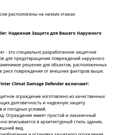
если расположены на низких этажах
nder: Надежная Защита для Вашего Наружного
der - это специально разработанное защитное
ое для предотвращения повреждений наружного
езаменимое решение для объектов, расположенных
де риск повреждения от внешних факторов выше.
nter Climat Damage Defender включают:
щитное ограждение изготовлено из качественных
ющих долговечность и надежную защиту
в и погодных условий.
ид: Ограждение имеет простой и лаконичный
чно вписывается в архитектурный стиль здания,
нешний вид.
риобретение и установка защитного ограждения