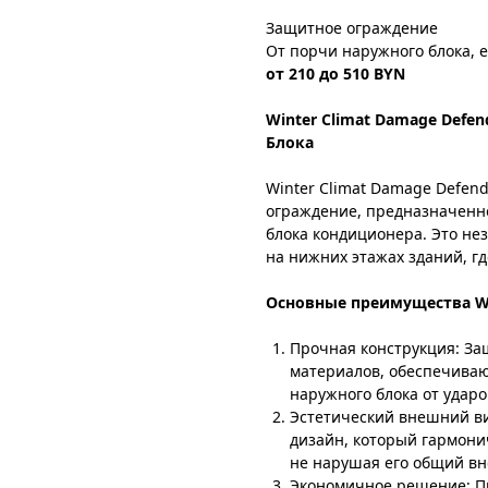
Защитное ограждение
От порчи наружного блока, 
от 210 до 510 BYN
Winter Climat Damage Defe
Блока
Winter Climat Damage Defen
ограждение, предназначенн
блока кондиционера. Это н
на нижних этажах зданий, г
Основные преимущества Wi
Прочная конструкция: За
материалов, обеспечива
наружного блока от ударо
Эстетический внешний в
дизайн, который гармони
не нарушая его общий в
Экономичное решение: П